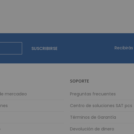
Identificació
Impresoras 
Impresoras 
Impresoras de e
Impresoras de 
Impresoras de et
Recibirás
SUSCRIBIRSE
Impresoras p
Accesorios
Software para I
Cableado y C
SOPORTE
Cableado es
 de mercadeo
Preguntas frecuentes
Cable UTP 
Patch Cor
ones
Centro de soluciones SAT pcs
Cable UTP 
Términos de Garantía
Cable UTP 
Conectivida
o
Devolución de dinero