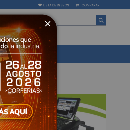
LISTA DE DESEOS
COMPARAR
BUSCAR
CERRAR
ATEGORIAS
ctrónica
PAGUE AQUÍ
BLOG
y Asistencia Biométrico
Control de Acceso
uella Biométricos
Cerrado de Televisión
televisión - Grabadores (CCTV)
logo - Penta hibrido HD
s IP - NVR
es Móviles
 televisión - Cámaras (CCTV)
IP