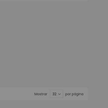
descendente
Móviles
ortátiles
ta POS
nederos SAT
ustriales
isualizador de precios
POS
or de Firmas
stradoras
s
Programables
e Banda Magnética
POS
Matriz de Punto
Mostrar
por página
a Kioscos y Mecanismos
 Térmica