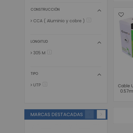
CONSTRUCCIÓN
CCA ( Aluminio y cobre )
artículo
1
LONGITUD
305 M
artículo
1
TIPO
UTP
artículo
1
Cable 
0.57m
MARCAS DESTACADAS