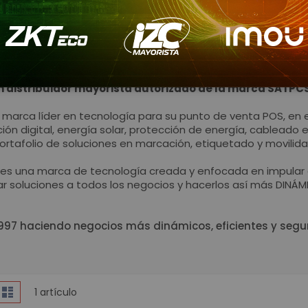
Cámaras 
Accesorio
sat
WIFI
Paneles
Protección de
un distribuidor mayorista autorizado de la marca SATP
Inversor de 
 marca líder en tecnología para su punto de venta POS, en 
UPS
ción digital, energía solar, protección de energía, cableado
Baterías de
ortafolio de soluciones en marcación, etiquetado y movilida
Consumibles para Imp
es una marca de tecnología creada y enfocada en impular el
Tarjetas PVC 
ar soluciones a todos los negocios y hacerlos así más DINÁM
Etiquetas A
Etiquetas Te
997 haciendo negocios más dinámicos, eficientes y segu
Rollos de Pa
Cintas Ribb
Brazaletes o Manillas 
er
Kits de Limp
lla
Lista
1
artículo
como