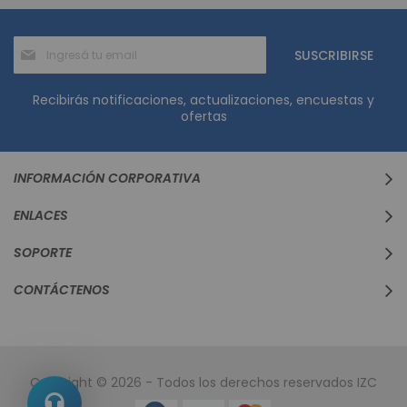
Suscríbase
SUSCRIBIRSE
al
boletín
informativo:
Recibirás notificaciones, actualizaciones, encuestas y
ofertas
INFORMACIÓN CORPORATIVA
ENLACES
SOPORTE
CONTÁCTENOS
Copyright © 2026 - Todos los derechos reservados IZC