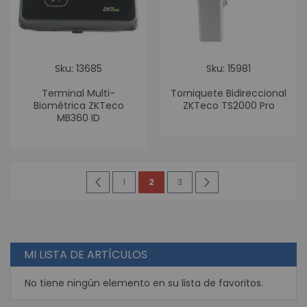
Sku: 13685
Sku: 15981
Terminal Multi-
Torniquete Bidireccional
Biométrica ZKTeco
ZKTeco TS2000 Pro
MB360 ID
Página
Página
Anterior
Página
Estás
Página
Página
Siguiente
1
2
3
leyendo
la
página
MI LISTA DE ARTÍCULOS
No tiene ningún elemento en su lista de favoritos.