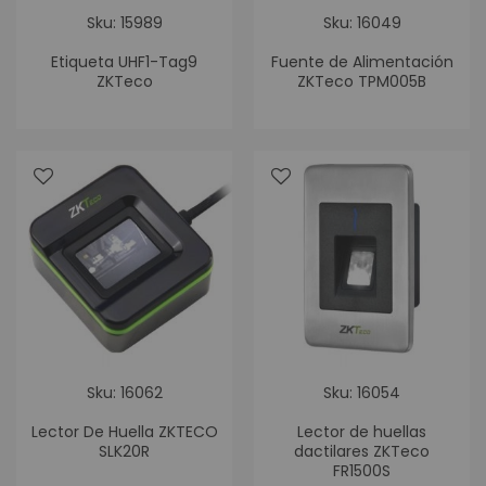
Sku: 15989
Sku: 16049
Etiqueta UHF1-Tag9
Fuente de Alimentación
ZKTeco
ZKTeco TPM005B
Sku: 16062
Sku: 16054
Lector De Huella ZKTECO
Lector de huellas
SLK20R
dactilares ZKTeco
FR1500S