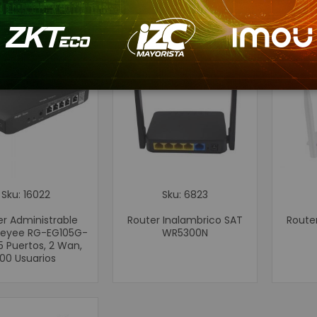
como
Cámaras 
Accesorio
WIFI
Paneles
Protección de
Inversor de 
UPS
Baterías de
Consumibles para Imp
Tarjetas PVC 
Sku: 16022
Sku: 6823
Etiquetas A
r Administrable
Router Inalambrico SAT
Route
Etiquetas Te
/Reyee RG-EG105G-
WR5300N
Rollos de Pa
5 Puertos, 2 Wan,
100 Usuarios
Cintas Ribb
Brazaletes o Manillas 
Kits de Limp