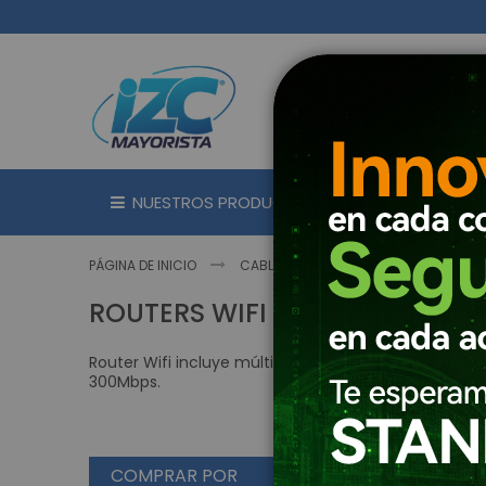
Ir
al
contenido
NUESTROS PRODUCTOS
MARC
PÁGINA DE INICIO
CABLEADO Y CONECTIVIDAD
CON
ROUTERS WIFI
Router Wifi incluye múltiples funciones de configura
300Mbps.
COMPRAR POR
V
Gri