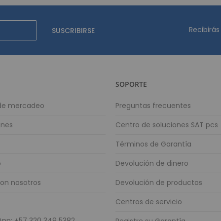
Contadoras y D
Contadora Discrimin
Recibirás
SUSCRIBIRSE
Contadora
Detector de 
Depositari
Equipos para p
SOPORTE
Monitores
Lector de C
 de mercadeo
Preguntas frecuentes
Lector de Cód
ones
Centro de soluciones SAT pcs
Lector de Códig
Lector de Cód
Términos de Garantía
Lector de Códig
o
Devolución de dinero
Mini PC
Energía solar 
con nosotros
Devolución de productos
Controlador
Centros de servicio
Paneles Sola
Inversores S
pp: +57 320 349 5382