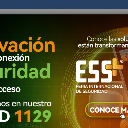
Todas las categorias
TODAS LAS C
Seguridad Ele
Alarmas
AS
DISTRIBUIDOR
PROMOCIONES
EVENTOS
Control de Acceso 
Accesorios 
ECTIVIDAD INALÁMBRICA
ROUTERS WIFI
Lectores de H
CCTV Circuito 
Circuito cerrado de 
Grabadores Aná
ción intuitiva para propagación de redes inalambricas. Equipo b
Grabadore
Grabador
Circuito cerrado de
Cámaras 
er
lla
Lista
5
artículos