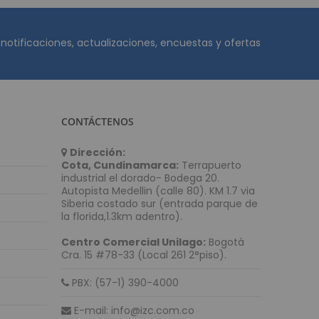
etectoras de Dinero
adora y Detectora de Billetes
 notificaciones, actualizaciones, encuestas y ofertas
 De Monedas
Billetes Falsos SAT
o de Dinero
unto de venta (POS)
CONTÁCTENOS
ódigo de Barras
Dirección:
igo de barras de mano
Cota, Cundinamarca:
Terrapuerto
industrial el dorado- Bodega 20.
o de barras Inalámbricos
Autopista Medellin (calle 80). KM 1.7 via
igo de barras de mesa
Siberia costado sur (entrada parque de
la florida,1.3km adentro).
o de barras empotrables
Centro Comercial Unilago:
Bogotá
Cra. 15 #78-33 (Local 261 2°piso).
fotovoltaica
as Solares
PBX: (57-1) 390-4000
res
E-mail: info@izc.com.co
olares