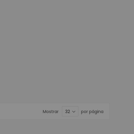
Móviles
ortátiles
ta POS
nederos SAT
ustriales
isualizador de precios
POS
or de Firmas
stradoras
s
Programables
e Banda Magnética
POS
Mostrar
por página
Matriz de Punto
a Kioscos y Mecanismos
 Térmica