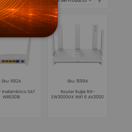
Ordenar por
dirección
Wifi
descendente
s para CCTV
 Energía
Voltaje
 Respaldo UPS
resora de Etiqueta - POS
para Carnetización
Sku: 6824
Sku: 15994
dhesivas
r Inalambrico SAT
Router Ruijie RG-
xtiles
WR5301B
EW3000GX WiFi 6 AX3000
pel Térmico
on
de identificación de Personas
ieza