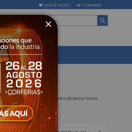
LISTA DE DESEOS
COMPARAR
BUSCAR
CLOSE
ATEGORIAS
ctrónica
PAGUE AQUÍ
BLOG
y Asistencia Biométrico
Control de Acceso
uella Biométricos
Cerrado de Televisión
televisión - Grabadores (CCTV)
logo - Penta hibrido HD
ajo el estándar 802,11 b/g/n para alcanzar hasta
s IP - NVR
es Móviles
 televisión - Cámaras (CCTV)
IP
Establecer