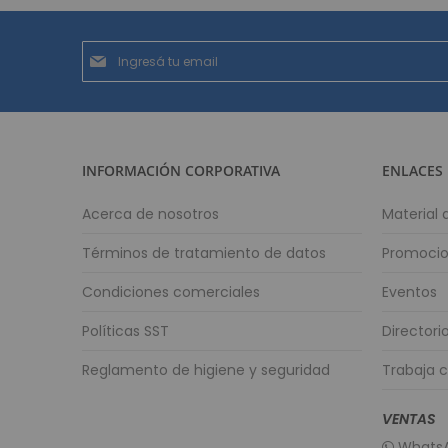
Suscríbase
al
boletín
informativo:
INFORMACIÓN CORPORATIVA
ENLACES
Acerca de nosotros
Material
Términos de tratamiento de datos
Promoci
Condiciones comerciales
Eventos
Políticas SST
Directori
Reglamento de higiene y seguridad
Trabaja 
VENTAS
WhatsA