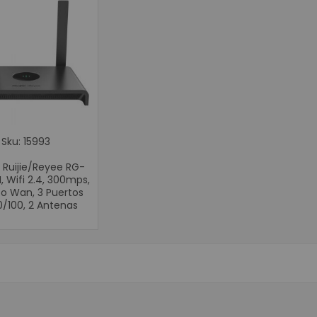
Movilidad
Terminales 
Impresoras P
Punto de Ven
Cajones Mo
Balanzas Ind
Pole Display o V
Periféricos 
Sku: 15993
Digitalizad
 Ruijie/Reyee RG-
Cajas Regi
 Wifi 2.4, 300mps,
Llamadore
to Wan, 3 Puertos
0/100, 2 Antenas
Teclados 
Lectores d
Impresoras 
Impresora 
Impresoras par
Impresora