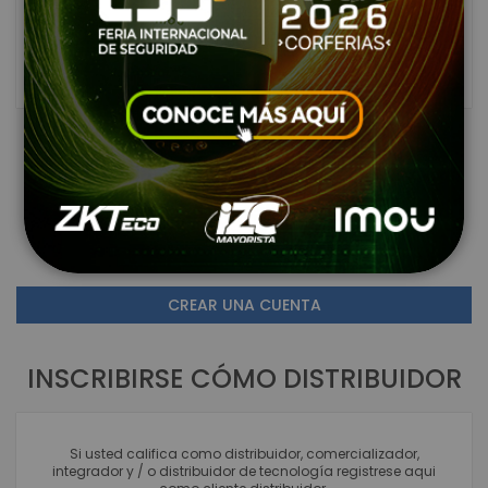
ENTRAR
¿Olvidaste tu contraseña?
NUEVO USUARIO DE PÁGINA
Crear una cuenta tiene beneficios como: comparar
productos, ver listas de deseos e ingresar al Portal de
clientes. Registrarse en este Link no implica su registro
como distribuidor autorizado.
CREAR UNA CUENTA
INSCRIBIRSE CÓMO DISTRIBUIDOR
Si usted califica como distribuidor, comercializador,
integrador y / o distribuidor de tecnología registrese aqui