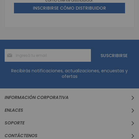
como cliente distribuidor.
INSCRIBIRSE CÓMO DISTRIBUIDOR
Suscríbase
SUSCRIBIRSE
al
boletín
informativo:
Recibirás notificaciones, actualizaciones, encuestas y
ofertas
INFORMACIÓN CORPORATIVA
ENLACES
SOPORTE
CONTÁCTENOS