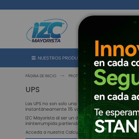
Ir
al
contenido
NUESTROS PRODUCTOS
MARC
PÁGINA DE INICIO
PROTECCIÓN DE ENERGÍA
UPS
UPS
Las UPS no son solo una fuente de energía de respa
instantáneamente 115 voltios de energía y 60 Hz para
IZC Mayorista al ser un distribuidor de UPS Online, 
ininterrumpida partiendo de UPS de 1kva - 2kva - 3kv
Acceda a nuestra Calculadora SAI para conocer la U