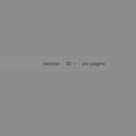
Móviles
ortátiles
ta POS
nederos SAT
ustriales
isualizador de precios
POS
Mostrar
por página
or de Firmas
stradoras
s
Programables
e Banda Magnética
POS
Matriz de Punto
a Kioscos y Mecanismos
 Térmica