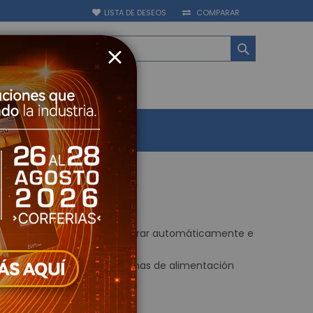
LISTA DE DESEOS
COMPARAR
BUSCAR
CLOSE
ATEGORIAS
ctrónica
PAGUE AQUÍ
BLOG
y Asistencia Biométrico
Control de Acceso
uella Biométricos
Cerrado de Televisión
televisión - Grabadores (CCTV)
logo - Penta hibrido HD
ups están diseñadas para generar automáticamente e
.
s IP - NVR
barcan una gran línea de sistemas de alimentación
es Móviles
 televisión - Cámaras (CCTV)
IP