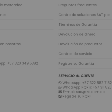
Access Poi
 de mercadeo
Preguntas frecuentes
Radio Enla
ones
Centro de soluciones SAT pcs
Routers Wif
Switch PoE
Términos de Garantía
Cables Mult
o
Devolución de dinero
Fibra Optica
Señalización D
con nosotros
Devolución de productos
Kioscos Digi
Centros de servicio
Productos para
Tablets
pp: +57 320 349 5382
Registre su Garantía
Diademas
SERVICIO AL CLIENTE
Cámaras W
WhatsApp: +57 322 882 7182
Aros de Luz
WhatsApp PQR's: +57 311 825
Teclados y 
E-mail: sac@izc.com.co
Registre su PQRF
Productos en