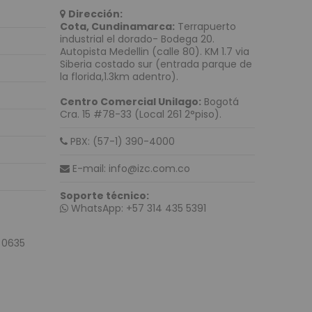
nt
Dirección:
ces
Cota, Cundinamarca:
Terrapuerto
industrial el dorado- Bodega 20.
i
Autopista Medellin (calle 80). KM 1.7 via
Siberia costado sur (entrada parque de
la florida,1.3km adentro).
imedia
Centro Comercial Unilago:
Bogotá
Cra. 15 #78-33 (Local 261 2°piso).
igital Interactiva
tales
PBX: (57-1) 390-4000
 videoconferencias
E-mail: info@izc.com.co
Soporte técnico:
WhatsApp: +57 314 435 5391
eb
 0635
Mouses
 Remate