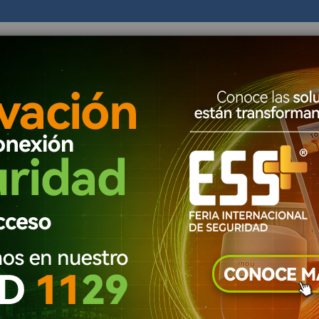
Todas las categorias
TODAS LAS C
Seguridad Ele
Alarmas
AS
DISTRIBUIDOR
PROMOCIONES
EVENTOS
Control de Acceso 
Accesorios 
Lectores de H
CCTV Circuito 
Circuito cerrado de 
Grabadores Aná
ldo, también protegen todo tipo de equipos electrónicos, las 
 evitar los daños causados ​​por cortes y la variación de energía
Grabadore
UPS interactivas, UPS monofásica, UPS Bifásica y UPS Trifásica a
Grabador
a - 6kva - 10kva.
Circuito cerrado de
PS que requieren sus equipos.
Cámaras 