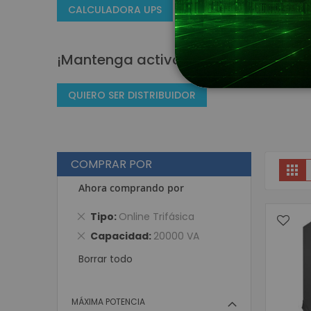
CALCULADORA UPS
¡Mantenga activos sus equipos elec
QUIERO SER DISTRIBUIDOR
COMPRAR POR
V
Gri
Ahora comprando por
Eliminar
Tipo
Online Trifásica
este
Eliminar
Capacidad
20000 VA
artículo
este
Borrar todo
artículo
MÁXIMA POTENCIA