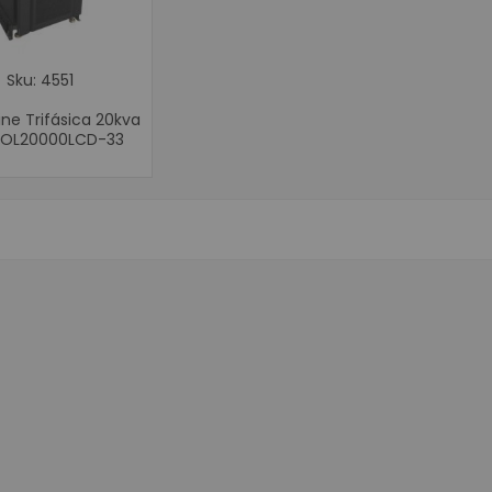
Movilidad
Terminales 
Impresoras P
Sku: 4551
Punto de Ven
ine Trifásica 20kva
Cajones Mo
UOL20000LCD-33
Balanzas Ind
Pole Display o V
Periféricos 
Digitalizad
Cajas Regi
Llamadore
Teclados 
Lectores d
Impresoras 
Impresora 
Impresoras par
Impresora