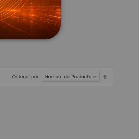
Wifi
s para CCTV
 Energía
Voltaje
 Respaldo UPS
resora de Etiqueta - POS
Establecer
Ordenar por
para Carnetización
dirección
descendente
dhesivas
xtiles
pel Térmico
on
de identificación de Personas
ieza