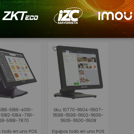
Cámaras 
Accesorio
WIFI
er
lla
Lista
2
artículos
Paneles
como
Protección de
Inversor de 
UPS
Baterías de
Consumibles para Imp
Tarjetas PVC 
Etiquetas A
Etiquetas Te
Rollos de Pa
5185-5186-4010-
Sku: 10770-11604-11607-
Cintas Ribb
5182-5184-7191-
11598-11599-11602-11606-
Brazaletes o Manillas 
28-5188-7870
11605-11600-11608
Kits de Limp
s todo en uno POS
Equipos todo en uno POS