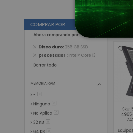
COMPRAR POR
V
Gri
Ahora comprando por
Eliminar
Disco duro
256 GB SSD
este
Eliminar
procesador
Intel® Core i3
artículo
este
Borrar todo
artículo
MEMORIA RAM
-
artículos
0
Ninguno
artículos
0
Sku: 
No Aplica
artículos
0
4965-
74
32 KB
artículos
0
Equipo
64 KB
artículos
0