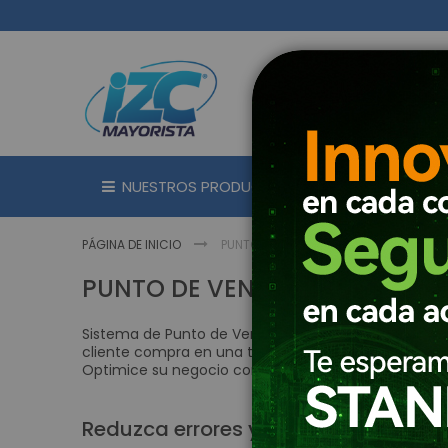
Ir
al
contenido
NUESTROS PRODUCTOS
MARC
PÁGINA DE INICIO
PUNTO DE VENTA POS
PUNTO DE VENTA POS
Sistema de Punto de Venta o POS es el lugar donde l
cliente compra en una tienda completa la transacc
Optimice su negocio con productos para punto de ve
Reduzca errores y ahorre tiempo en 