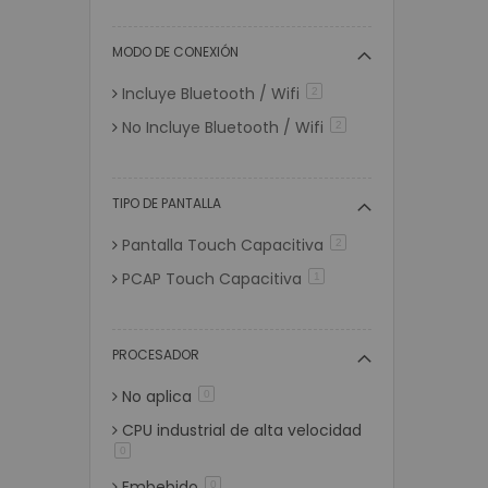
6 GB
artículos
0
8 GB
artículos
2
MODO DE CONEXIÓN
16 GB
artículos
0
Incluye Bluetooth / Wifi
artículos
2
No Incluye Bluetooth / Wifi
artículos
2
TIPO DE PANTALLA
Pantalla Touch Capacitiva
artículos
2
PCAP Touch Capacitiva
artículo
1
PROCESADOR
No aplica
artículos
0
CPU industrial de alta velocidad
artículos
0
Embebido
artículos
0