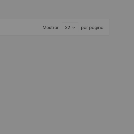
Móviles
ortátiles
ta POS
Mostrar
por página
nederos SAT
ustriales
isualizador de precios
POS
or de Firmas
stradoras
s
Programables
e Banda Magnética
POS
Matriz de Punto
a Kioscos y Mecanismos
 Térmica