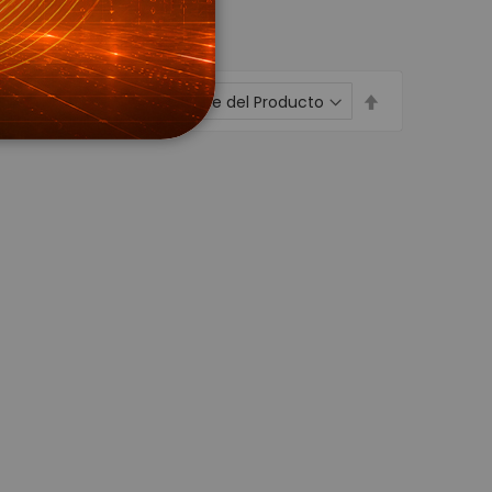
Wifi
s para CCTV
Establecer
Ordenar por
dirección
 Energía
descendente
Voltaje
 Respaldo UPS
resora de Etiqueta - POS
para Carnetización
dhesivas
xtiles
pel Térmico
on
de identificación de Personas
ieza