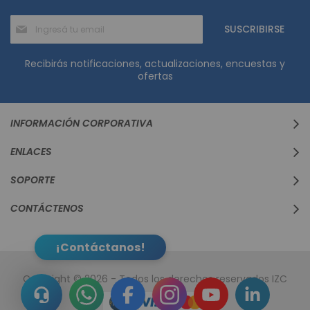
Suscríbase
SUSCRIBIRSE
al
boletín
informativo:
Recibirás notificaciones, actualizaciones, encuestas y
ofertas
INFORMACIÓN CORPORATIVA
ENLACES
SOPORTE
CONTÁCTENOS
¡Contáctanos!
Copyright © 2026 - Todos los derechos reservados IZC