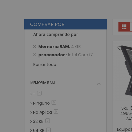
COMPRAR POR
V
Gri
Ahora comprando por
Eliminar
Memoria RAM
4 GB
este
Eliminar
procesador
Intel Core i7
artículo
este
Borrar todo
artículo
MEMORIA RAM
-
artículos
0
Ninguno
artículos
0
Sku: 
No Aplica
artículos
0
4965-
74
32 KB
artículos
0
Equipo
64 KB
artículos
0