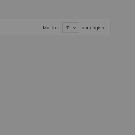
Móviles
ortátiles
ta POS
Mostrar
por página
nederos SAT
ustriales
isualizador de precios
POS
or de Firmas
stradoras
s
Programables
e Banda Magnética
POS
Matriz de Punto
a Kioscos y Mecanismos
 Térmica