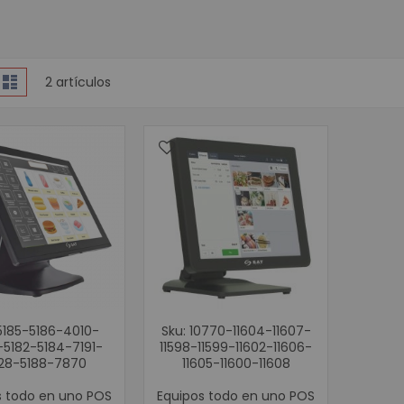
Cámaras 
Accesorio
WIFI
er
lla
Lista
2
artículos
Paneles
como
Protección de
Inversor de 
UPS
Baterías de
Consumibles para Imp
Tarjetas PVC 
Etiquetas A
Etiquetas Te
Rollos de Pa
5185-5186-4010-
Sku: 10770-11604-11607-
Cintas Ribb
5182-5184-7191-
11598-11599-11602-11606-
Brazaletes o Manillas 
28-5188-7870
11605-11600-11608
Kits de Limp
s todo en uno POS
Equipos todo en uno POS