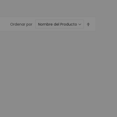
Wifi
s para CCTV
Establecer
Ordenar por
dirección
 Energía
descendente
Voltaje
 Respaldo UPS
resora de Etiqueta - POS
para Carnetización
dhesivas
xtiles
pel Térmico
on
de identificación de Personas
ieza