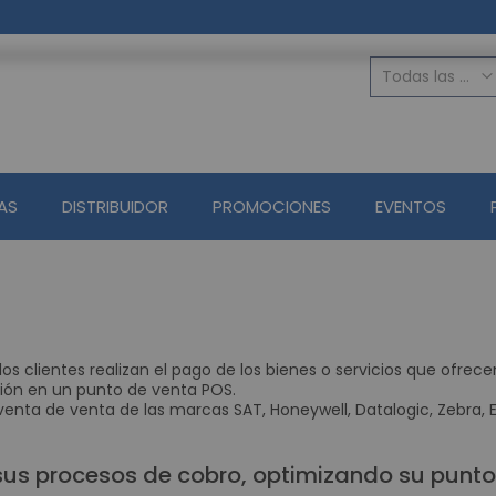
Todas las categorias
TODAS LAS C
Seguridad Ele
Alarmas
AS
DISTRIBUIDOR
PROMOCIONES
EVENTOS
Control de Acceso 
Accesorios 
Lectores de H
CCTV Circuito 
Circuito cerrado de 
Grabadores Aná
os clientes realizan el pago de los bienes o servicios que ofre
ión en un punto de venta POS.
Grabadore
nta de venta de las marcas SAT, Honeywell, Datalogic, Zebra, EL
Grabador
Circuito cerrado de
sus procesos de cobro, optimizando su punto
Cámaras 