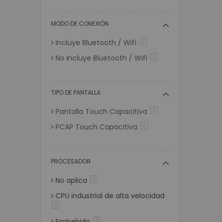
6 GB
artículos
0
8 GB
artículos
2
MODO DE CONEXIÓN
16 GB
artículos
0
Incluye Bluetooth / Wifi
artículos
2
No Incluye Bluetooth / Wifi
artículos
2
TIPO DE PANTALLA
Pantalla Touch Capacitiva
artículos
2
PCAP Touch Capacitiva
artículo
1
PROCESADOR
No aplica
artículos
0
CPU industrial de alta velocidad
artículos
0
Embebido
artículos
0