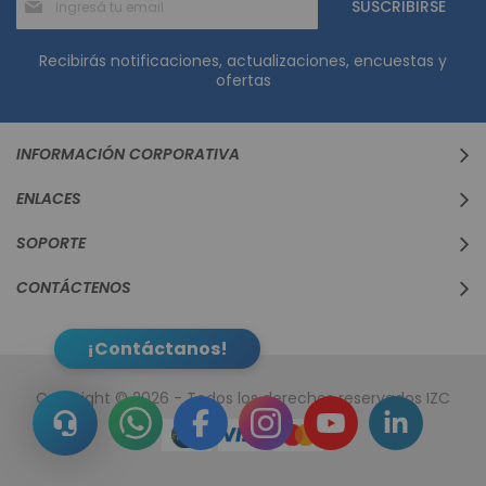
SUSCRIBIRSE
al
boletín
informativo:
Recibirás notificaciones, actualizaciones, encuestas y
ofertas
INFORMACIÓN CORPORATIVA
ENLACES
SOPORTE
CONTÁCTENOS
¡Contáctanos!
Copyright © 2026 - Todos los derechos reservados IZC