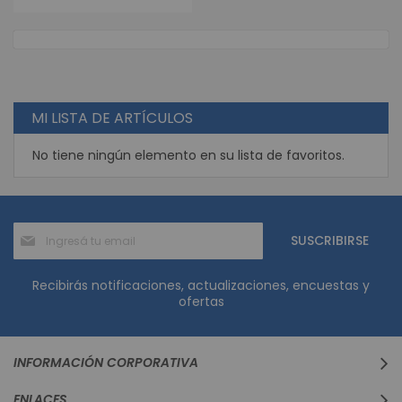
MI LISTA DE ARTÍCULOS
No tiene ningún elemento en su lista de favoritos.
Suscríbase
SUSCRIBIRSE
al
boletín
informativo:
Recibirás notificaciones, actualizaciones, encuestas y
ofertas
INFORMACIÓN CORPORATIVA
ENLACES