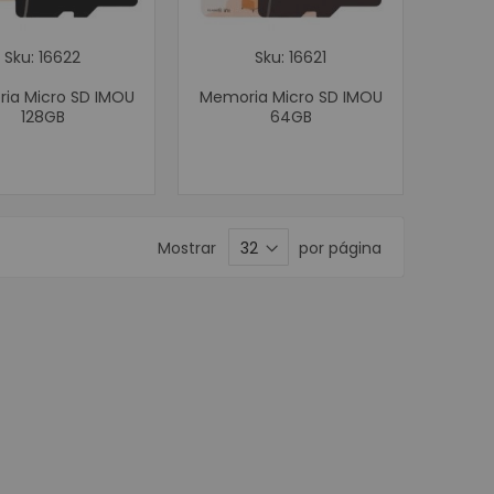
n y Marcación
de carnets
Sku: 16622
Sku: 16621
de Etiquetas
ia Micro SD IMOU
Memoria Micro SD IMOU
tiquetas para escritorio
128GB
64GB
etiquetas industriales
iquetas semi industriales
ara Manillas
Mostrar
por página
mpresión de Etiquetas
onectividad
tructurado UTP
Categoría 5
d
Categoría 6
Categoría 7
d Inalámbrica