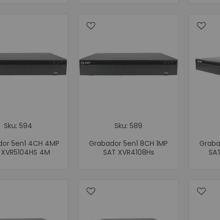
Movilidad
Terminales 
Impresoras P
Punto de Ven
Cajones Mo
Balanzas Ind
Pole Display o V
Periféricos 
Digitalizad
Cajas Regi
Sku: 594
Sku: 589
Llamadore
dor 5en1 4CH 4MP
Grabador 5en1 8CH 1MP
Graba
Teclados 
 XVR5104HS 4M
SAT XVR4108Hs
SAT
Lectores d
Impresoras 
Impresora 
Impresoras par
Impresora