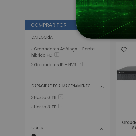
COMPRAR POR
V
Gri
CATEGORÍA
Grabadores Análogo - Penta
hibrido HD
artículos
8
Grabadores IP - NVR
artículos
6
CAPACIDAD DE ALMACENAMIENTO
Hasta 6 TB
artículos
4
Hasta 8 TB
artículos
8
Grabad
S
COLOR