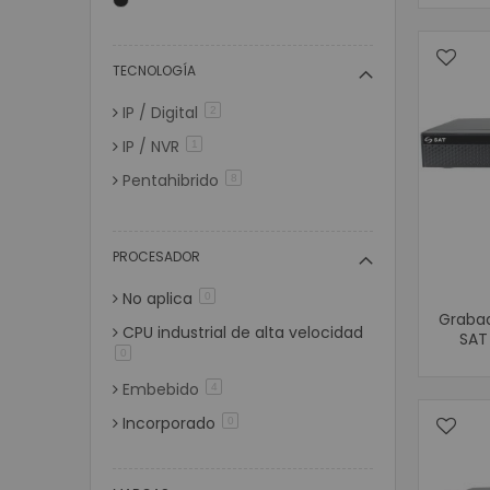
TECNOLOGÍA
IP / Digital
artículos
2
IP / NVR
artículo
1
Pentahibrido
artículos
8
PROCESADOR
No aplica
artículos
0
Graba
CPU industrial de alta velocidad
SAT
artículos
0
Embebido
artículos
4
Incorporado
artículos
0
Industrial
artículos
0
artículos
0