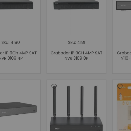
Contadoras y D
Contadora Discrimin
Contadora
Detector de 
Depositari
Sku: 4180
Sku: 4181
Equipos para p
Monitores
or IP 9Ch 4MP SAT
Grabador IP 9CH 4MP SAT
Grabad
NVR 3109 4P
NVR 3109 8P
N110
Lector de C
Lector de Cód
Lector de Códig
Lector de Cód
Lector de Códig
Mini PC
Energía solar 
Controlador
Paneles Sola
Inversores S