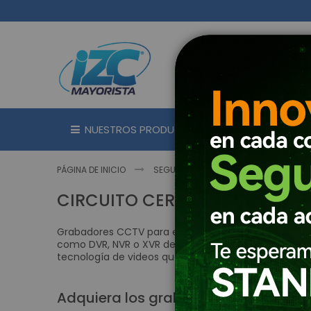
Ir
al
contenido
NUESTROS PRODUCTOS
MARC
PÁGINA DE INICIO
SEGURIDAD ELECTRÓNICA
CCTV 
CIRCUITO CERRADO DE TELEVI
Grabadores CCTV para el almacenamiento seguro de l
como DVR, NVR o XVR dependiendo de su tecnología 
tecnología de videos que hay en el mercado (HDCVI, 
Adquiera los grabadores CCTV y cent