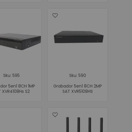
Móviles
ortátiles
ta POS
nederos SAT
ustriales
isualizador de precios
POS
or de Firmas
stradoras
Sku: 595
Sku: 590
s
dor 5en1 8CH 1MP
Grabador 5en1 8CH 2MP
Programables
 XVR4108Hs S2
SAT XVR5108HS
e Banda Magnética
POS
Matriz de Punto
a Kioscos y Mecanismos
 Térmica