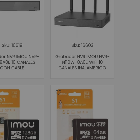
etectoras de Dinero
adora y Detectora de Billetes
 De Monedas
Billetes Falsos SAT
o de Dinero
Sku: 16619
Sku: 16603
unto de venta (POS)
or NVR IMOU NVR-
Grabador NVR IMOU NVR-
-8A0E 10 CANALES
N110W-8A0E WIFI 10
ódigo de Barras
CON CABLE
CANALES INALAMBRICO
igo de barras de mano
o de barras Inalámbricos
igo de barras de mesa
o de barras empotrables
fotovoltaica
as Solares
res
olares