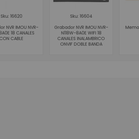
Identificació
Impresoras 
Sku: 16620
Sku: 16604
Impresoras 
or NVR IMOU NVR-
Grabador NVR IMOU NVR-
Memor
Impresoras de e
8A0E 18 CANALES
N118W-8A0E WIFI 18
CON CABLE
CANALES INALAMBRICO
Impresoras de 
ONVIF DOBLE BANDA
Impresoras de et
Impresoras p
Accesorios
Software para I
Cableado y C
Cableado es
Cable UTP 
Patch Cor
Cable UTP 
Cable UTP 
Conectivida