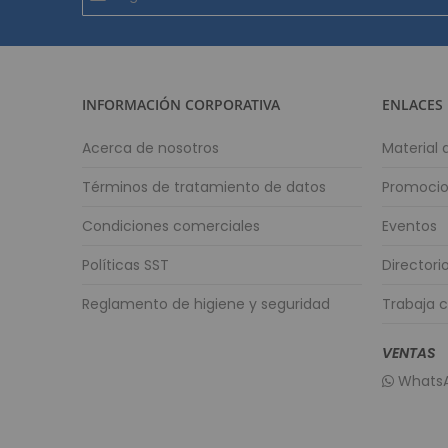
al
boletín
informativo:
INFORMACIÓN CORPORATIVA
ENLACES
Acerca de nosotros
Material
Términos de tratamiento de datos
Promoci
Condiciones comerciales
Eventos
Políticas SST
Directori
Reglamento de higiene y seguridad
Trabaja 
VENTAS
WhatsA