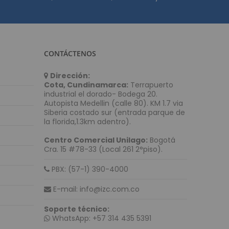
etectoras de Dinero
adora y Detectora de Billetes
 De Monedas
Billetes Falsos SAT
CONTÁCTENOS
o de Dinero
unto de venta (POS)
Dirección:
Cota, Cundinamarca:
Terrapuerto
industrial el dorado- Bodega 20.
ódigo de Barras
Autopista Medellin (calle 80). KM 1.7 via
Siberia costado sur (entrada parque de
igo de barras de mano
la florida,1.3km adentro).
o de barras Inalámbricos
Centro Comercial Unilago:
Bogotá
igo de barras de mesa
Cra. 15 #78-33 (Local 261 2°piso).
o de barras empotrables
PBX: (57-1) 390-4000
fotovoltaica
E-mail: info@izc.com.co
as Solares
Soporte técnico:
res
WhatsApp: +57 314 435 5391
olares