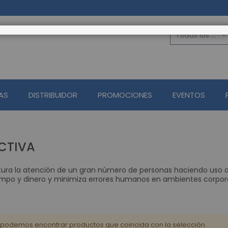
Todas las categorias
TODAS LAS C
Seguridad Ele
Alarmas
AS
DISTRIBUIDOR
PROMOCIONES
EVENTOS
Control de Acceso 
Accesorios 
Lectores de H
CCTV Circuito 
ACTIVA
Circuito cerrado de 
Grabadores Aná
Captura la atención de un gran número de personas haciendo uso de
iempo y dinero y minimiza errores humanos en ambientes corpora
Grabadore
Grabador
Circuito cerrado de
Cámaras 
podemos encontrar productos que coincida con la selección.