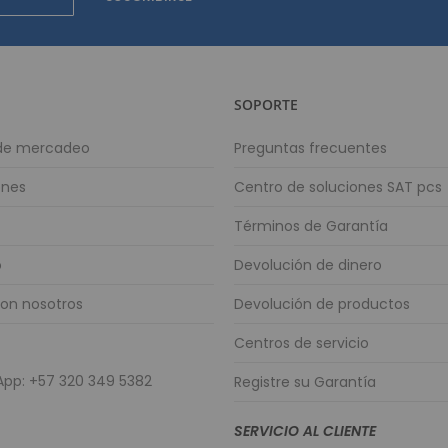
Contadoras y D
Contadora Discrimin
Contadora
Detector de 
SOPORTE
Depositari
Equipos para p
 de mercadeo
Preguntas frecuentes
Monitores
ones
Centro de soluciones SAT pcs
Lector de C
Términos de Garantía
Lector de Cód
Lector de Códig
o
Devolución de dinero
Lector de Cód
con nosotros
Devolución de productos
Lector de Códig
Mini PC
Centros de servicio
Energía solar 
pp: +57 320 349 5382
Registre su Garantía
Controlador
Paneles Sola
SERVICIO AL CLIENTE
Inversores S