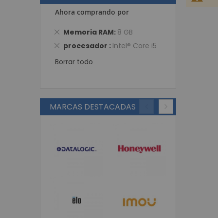
Ahora comprando por
Eliminar
Memoria RAM
8 GB
este
Eliminar
procesador
Intel® Core i5
artículo
este
Borrar todo
artículo
MARCAS DESTACADAS