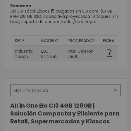
Resumen
Aio Elo Táctil Elopos 15 pulgadas sin SO core i3,4GB
RAM,128 GB SSD, capacitiva proyectada 10 toques, sin
bisel, soporte de concentrador/es y negro
SERIE
MODELO
PROCESADOR
FICHA
Industrial
ELO
Intel Celeron
Touch
E441385
J1900
Más información
All in One Elo CI3 4GB 128GB |
Solución Compacta y Eficiente para
Retail, Supermercados y Kioscos