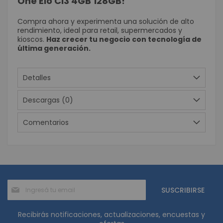
One Elo CI3 4GB 128GB!
Compra ahora y experimenta una solución de alto
rendimiento, ideal para retail, supermercados y
kioscos.
Haz crecer tu negocio con tecnología de
última generación.
Detalles
Descargas (0)
Comentarios
Suscríbase
SUSCRIBIRSE
al
boletín
informativo:
Recibirás notificaciones, actualizaciones, encuestas y