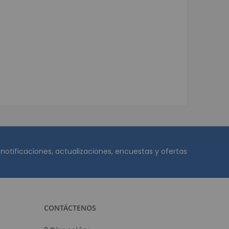
etectoras de Dinero
adora y Detectora de Billetes
 De Monedas
Billetes Falsos SAT
o de Dinero
unto de venta (POS)
ódigo de Barras
igo de barras de mano
o de barras Inalámbricos
igo de barras de mesa
 notificaciones, actualizaciones, encuestas y ofertas
o de barras empotrables
fotovoltaica
as Solares
CONTÁCTENOS
res
olares