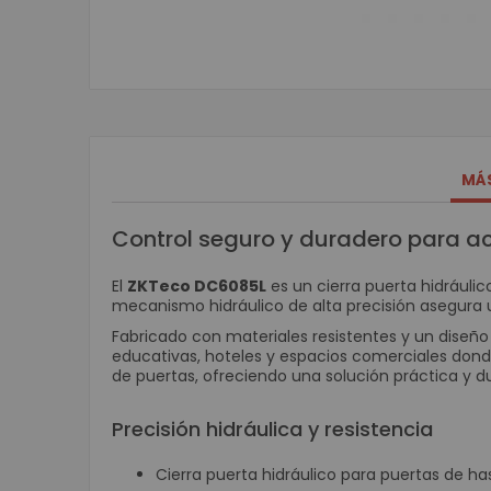
Skip
to
the
beginning
of
the
MÁ
images
gallery
Control seguro y duradero para a
El
ZKTeco DC6085L
es un cierra puerta hidráuli
mecanismo hidráulico de alta precisión asegura u
Fabricado con materiales resistentes y un diseño c
educativas, hoteles y espacios comerciales donde
de puertas, ofreciendo una solución práctica y d
Precisión hidráulica y resistencia
Cierra puerta hidráulico para puertas de ha