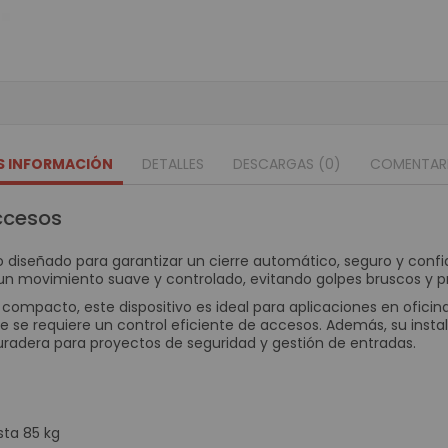
Movilidad
Terminales 
Impresoras P
Punto de Ven
Cajones Mo
Balanzas Ind
Pole Display o V
S INFORMACIÓN
DETALLES
DESCARGAS (0)
COMENTAR
Periféricos 
ccesos
Digitalizad
Cajas Regi
co diseñado para garantizar un cierre automático, seguro y conf
Llamadore
n movimiento suave y controlado, evitando golpes bruscos y pro
Teclados 
ompacto, este dispositivo es ideal para aplicaciones en oficinas
 se requiere un control eficiente de accesos. Además, su instala
Lectores d
uradera para proyectos de seguridad y gestión de entradas.
Impresoras 
Impresora 
Impresoras par
sta 85 kg
Impresora