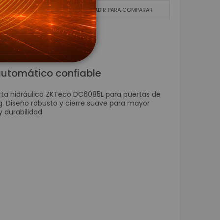
Wifi
LA LISTA DE DESEOS
AÑADIR PARA COMPARAR
s para CCTV
 Energía
automático confiable
Voltaje
rta hidráulico ZKTeco DC6085L para puertas de
 Respaldo UPS
g. Diseño robusto y cierre suave para mayor
 durabilidad.
resora de Etiqueta - POS
para Carnetización
dhesivas
xtiles
pel Térmico
on
de identificación de Personas
ieza