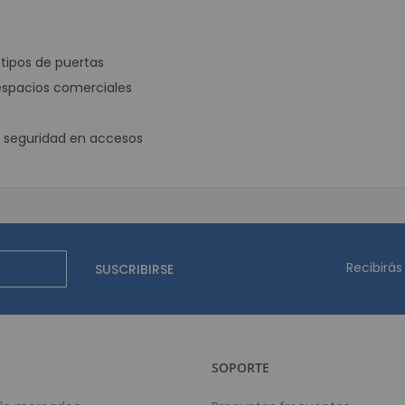
Contadoras y D
Contadora Discrimin
Contadora
tipos de puertas
Detector de 
y espacios comerciales
Depositari
Equipos para p
la seguridad en accesos
Monitores
Lector de C
Lector de Cód
Lector de Códig
Lector de Cód
Recibirás
SUSCRIBIRSE
Lector de Códig
Mini PC
Energía solar 
Controlador
SOPORTE
Paneles Sola
Inversores S