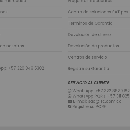
 de mercadeo
Preguntas frecuentes
Identificació
ones
Centro de soluciones SAT pcs
Impresoras 
Impresoras 
Términos de Garantía
Impresoras de e
o
Devolución de dinero
Impresoras de 
con nosotros
Devolución de productos
Impresoras de et
Impresoras p
Centros de servicio
Accesorios
pp: +57 320 349 5382
Registre su Garantía
Software para I
Cableado y C
SERVICIO AL CLIENTE
Cableado es
WhatsApp: +57 322 882 7182
Cable UTP 
WhatsApp PQR's: +57 311 825
Patch Cor
E-mail: sac@izc.com.co
Registre su PQRF
Cable UTP 
Cable UTP 
Conectivida