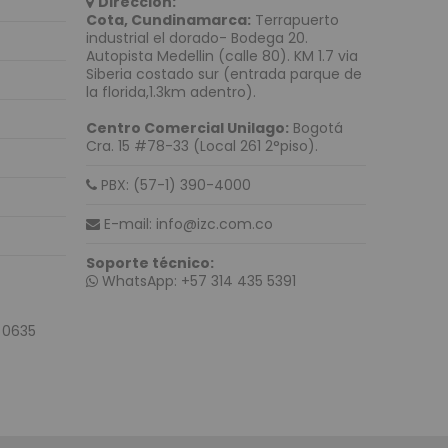
Dirección:
Cota, Cundinamarca:
Terrapuerto
n y Marcación
industrial el dorado- Bodega 20.
de carnets
Autopista Medellin (calle 80). KM 1.7 via
Siberia costado sur (entrada parque de
de Etiquetas
la florida,1.3km adentro).
tiquetas para escritorio
Centro Comercial Unilago:
Bogotá
etiquetas industriales
Cra. 15 #78-33 (Local 261 2°piso).
iquetas semi industriales
PBX: (57-1) 390-4000
ara Manillas
E-mail: info@izc.com.co
mpresión de Etiquetas
Soporte técnico:
onectividad
WhatsApp: +57 314 435 5391
tructurado UTP
Categoría 5
 0635
d
Categoría 6
Categoría 7
d Inalámbrica