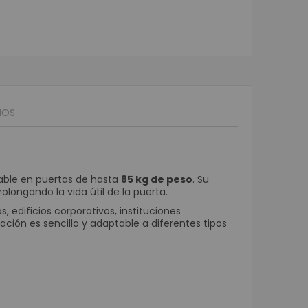
Móviles
ortátiles
ta POS
nederos SAT
ustriales
isualizador de precios
IOS
POS
or de Firmas
stradoras
iable en puertas de hasta
85 kg de peso
. Su
s
longando la vida útil de la puerta.
Programables
, edificios corporativos, instituciones
ción es sencilla y adaptable a diferentes tipos
e Banda Magnética
POS
Matriz de Punto
a Kioscos y Mecanismos
 Térmica