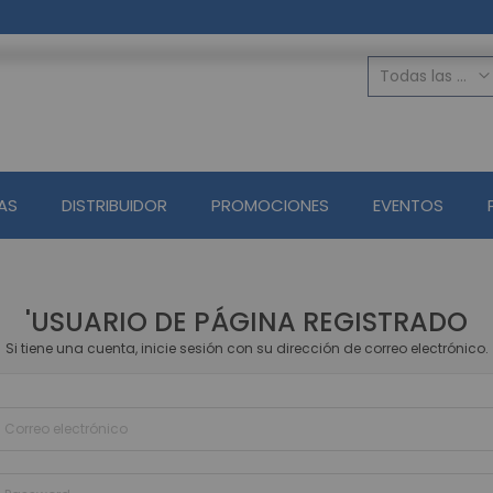
Todas las categorias
TODAS LAS C
Seguridad Ele
Alarmas
AS
DISTRIBUIDOR
PROMOCIONES
EVENTOS
Control de Acceso 
Accesorios 
Lectores de H
CCTV Circuito 
'USUARIO DE PÁGINA REGISTRADO
Circuito cerrado de 
Si tiene una cuenta, inicie sesión con su dirección de correo electrónico.
Grabadores Aná
Grabadore
Grabador
Circuito cerrado de
Cámaras 