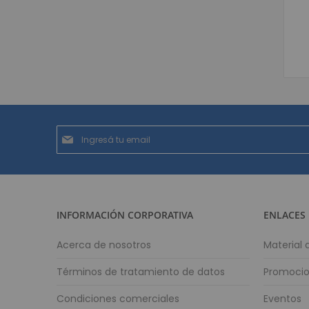
Suscríbase
al
boletín
informativo:
INFORMACIÓN CORPORATIVA
ENLACES
Acerca de nosotros
Material
Términos de tratamiento de datos
Promoci
Condiciones comerciales
Eventos