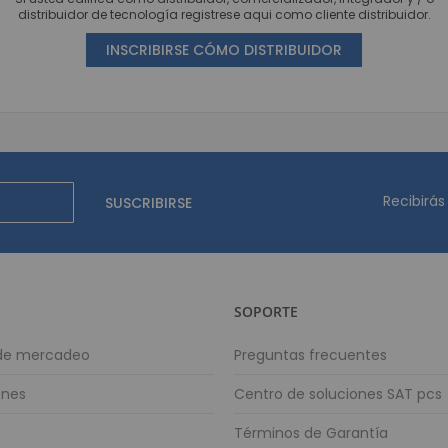
Movilidad
distribuidor de tecnología registrese aqui como cliente distribuidor.
Terminales 
INSCRIBIRSE CÓMO DISTRIBUIDOR
Impresoras P
Punto de Ven
Cajones Mo
Balanzas Ind
Pole Display o V
Periféricos 
Recibirás
SUSCRIBIRSE
Digitalizad
Cajas Regi
Llamadore
Teclados 
SOPORTE
Lectores d
Impresoras 
 de mercadeo
Preguntas frecuentes
Impresora 
ones
Centro de soluciones SAT pcs
Impresoras par
Términos de Garantía
Impresora