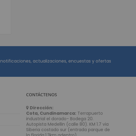
Móviles
ortátiles
ta POS
nederos SAT
ustriales
isualizador de precios
POS
 notificaciones, actualizaciones, encuestas y ofertas
or de Firmas
stradoras
s
Programables
CONTÁCTENOS
e Banda Magnética
POS
Dirección:
Cota, Cundinamarca:
Terrapuerto
Matriz de Punto
industrial el dorado- Bodega 20.
a Kioscos y Mecanismos
Autopista Medellin (calle 80). KM 1.7 via
Siberia costado sur (entrada parque de
 Térmica
la florida,1.3km adentro).