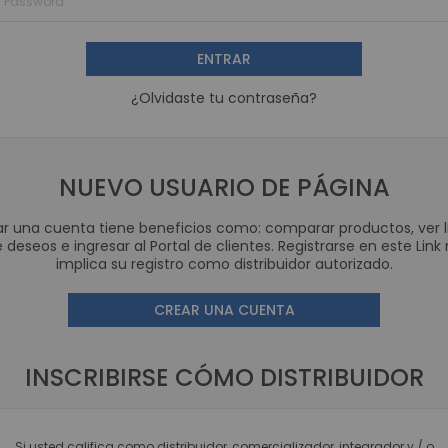
Cámaras 
Accesorio
ENTRAR
WIFI
¿Olvidaste tu contraseña?
Paneles
Protección de
Inversor de 
UPS
NUEVO USUARIO DE PÁGINA
Baterías de
r una cuenta tiene beneficios como: comparar productos, ver l
Consumibles para Imp
 deseos e ingresar al Portal de clientes. Registrarse en este Link
Tarjetas PVC 
implica su registro como distribuidor autorizado.
Etiquetas A
CREAR UNA CUENTA
Etiquetas Te
Rollos de Pa
Cintas Ribb
INSCRIBIRSE CÓMO DISTRIBUIDOR
Brazaletes o Manillas 
Kits de Limp
Si usted califica como distribuidor, comercializador, integrador y / o