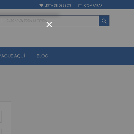
LISTA DE DESEOS
COMPARAR
BUSCAR
CLOSE
ATEGORIAS
ctrónica
PAGUE AQUÍ
BLOG
y Asistencia Biométrico
Control de Acceso
uella Biométricos
Cerrado de Televisión
televisión - Grabadores (CCTV)
logo - Penta hibrido HD
s IP - NVR
es Móviles
 televisión - Cámaras (CCTV)
IP