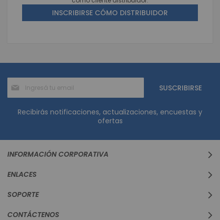
como cliente distribuidor.
INSCRIBIRSE CÓMO DISTRIBUIDOR
Suscríbase
SUSCRIBIRSE
al
boletín
informativo:
Recibirás notificaciones, actualizaciones, encuestas y
ofertas
INFORMACIÓN CORPORATIVA
ENLACES
SOPORTE
CONTÁCTENOS