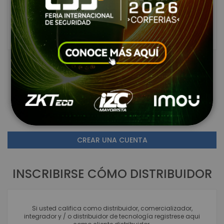
ENTRAR
¿Olvidaste tu contraseña?
NUEVO USUARIO DE PÁGINA
Crear una cuenta tiene beneficios como: comparar
productos, ver listas de deseos e ingresar al Portal de
clientes. Registrarse en este Link no implica su registro
como distribuidor autorizado.
CREAR UNA CUENTA
INSCRIBIRSE CÓMO DISTRIBUIDOR
Si usted califica como distribuidor, comercializador,
integrador y / o distribuidor de tecnología registrese aqui