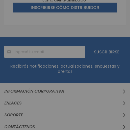
como cliente distribuidor.
INSCRIBIRSE CÓMO DISTRIBUIDOR
Suscríbase
SUSCRIBIRSE
al
boletín
informativo:
Recibirás notificaciones, actualizaciones, encuestas y
ofertas
INFORMACIÓN CORPORATIVA
ENLACES
SOPORTE
CONTÁCTENOS