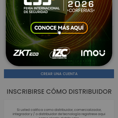
ENTRAR
¿Olvidaste tu contraseña?
NUEVO USUARIO DE PÁGINA
Crear una cuenta tiene beneficios como: comparar
productos, ver listas de deseos e ingresar al Portal de
clientes. Registrarse en este Link no implica su registro
como distribuidor autorizado.
CREAR UNA CUENTA
INSCRIBIRSE CÓMO DISTRIBUIDOR
Si usted califica como distribuidor, comercializador,
integrador y / o distribuidor de tecnología registrese aqui