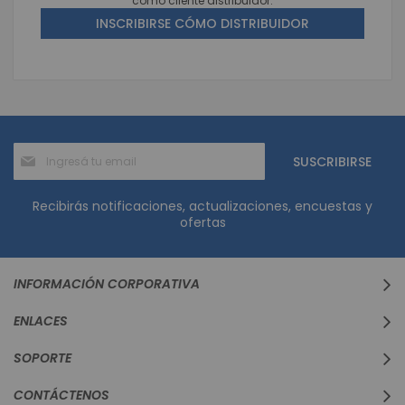
como cliente distribuidor.
INSCRIBIRSE CÓMO DISTRIBUIDOR
Suscríbase
SUSCRIBIRSE
al
boletín
informativo:
Recibirás notificaciones, actualizaciones, encuestas y
ofertas
INFORMACIÓN CORPORATIVA
ENLACES
SOPORTE
CONTÁCTENOS