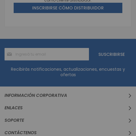
como cliente distribuidor.
INSCRIBIRSE CÓMO DISTRIBUIDOR
Suscríbase
SUSCRIBIRSE
al
boletín
informativo:
Recibirás notificaciones, actualizaciones, encuestas y
ofertas
INFORMACIÓN CORPORATIVA
ENLACES
SOPORTE
CONTÁCTENOS