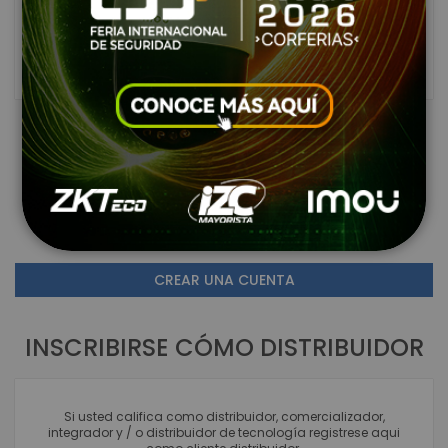
ENTRAR
¿Olvidaste tu contraseña?
NUEVO USUARIO DE PÁGINA
Crear una cuenta tiene beneficios como: comparar
productos, ver listas de deseos e ingresar al Portal de
clientes. Registrarse en este Link no implica su registro
como distribuidor autorizado.
CREAR UNA CUENTA
INSCRIBIRSE CÓMO DISTRIBUIDOR
Si usted califica como distribuidor, comercializador,
integrador y / o distribuidor de tecnología registrese aqui