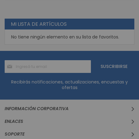
MI LISTA DE ARTÍCULOS
No tiene ningún elemento en su lista de favoritos.
Suscríbase
SUSCRIBIRSE
al
boletín
informativo:
Recibirás notificaciones, actualizaciones, encuestas y
ofertas
INFORMACIÓN CORPORATIVA
ENLACES
SOPORTE