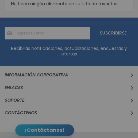
No tiene ningún elemento en su lista de favoritos.
Suscríbase
SUSCRIBIRSE
al
boletín
informativo:
Recibirás notificaciones, actualizaciones, encuestas y
ofertas
INFORMACIÓN CORPORATIVA
ENLACES
SOPORTE
CONTÁCTENOS
¡Contáctanos!