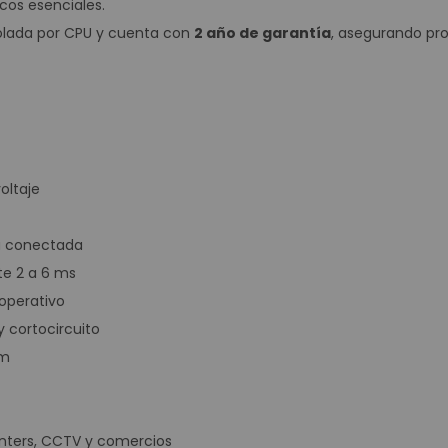
cos esenciales.
Contadoras y D
olada por CPU y cuenta con
2 año de garantía
, asegurando pro
Contadora Discrimin
Contadora
Detector de 
Depositari
Equipos para p
Monitores
oltaje
Lector de C
Lector de Cód
ga conectada
Lector de Códig
te 2 a 6 ms
Lector de Cód
operativo
Lector de Códig
y cortocircuito
Mini PC
mm
Energía solar 
Controlador
Paneles Sola
centers, CCTV y comercios
Inversores S