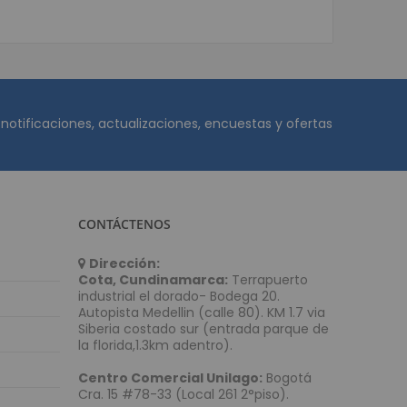
n y Marcación
de carnets
de Etiquetas
tiquetas para escritorio
etiquetas industriales
 notificaciones, actualizaciones, encuestas y ofertas
iquetas semi industriales
ara Manillas
mpresión de Etiquetas
CONTÁCTENOS
onectividad
Dirección:
tructurado UTP
Cota, Cundinamarca:
Terrapuerto
Categoría 5
industrial el dorado- Bodega 20.
Autopista Medellin (calle 80). KM 1.7 via
d
Siberia costado sur (entrada parque de
Categoría 6
la florida,1.3km adentro).
Categoría 7
Centro Comercial Unilago:
Bogotá
d Inalámbrica
Cra. 15 #78-33 (Local 261 2°piso).