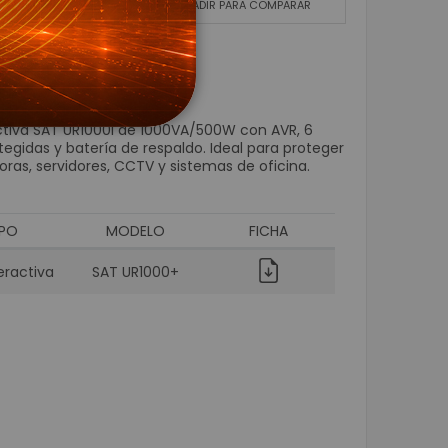
LA LISTA DE DESEOS
AÑADIR PARA COMPARAR
Wifi
s para CCTV
 Energía
ctiva SAT UR1000I de 1000VA/500W con AVR, 6
tegidas y batería de respaldo. Ideal para proteger
Voltaje
as, servidores, CCTV y sistemas de oficina.
 Respaldo UPS
IPO
MODELO
FICHA
resora de Etiqueta - POS
para Carnetización
eractiva
SAT UR1000+
dhesivas
xtiles
pel Térmico
on
de identificación de Personas
ieza