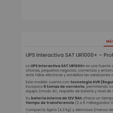
Skip
to
the
beginning
of
the
MÁ
images
gallery
UPS Interactiva SAT UR1000+ – Pro
La
UPS Interactiva SAT UR1000+
es una fuente c
oficinas, pequeños negocios, comercios y entor
ante fallas eléctricas y estabiliza las variaciones 
Este modelo cuenta con
tecnología AVR (Regu
Incorpora
6 tomas de corriente
, permitiendo c
equipo (modo AC, respaldo de batería y nivel de 
Su
batería interna de 12V 9Ah
ofrece un tiempo
tiempo de transferencia
(2 a 6 milisegundos t
Compacta, ligera (4,3 kg) y silenciosa (menos de