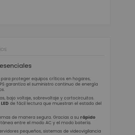
Móviles
ortátiles
ta POS
nederos SAT
ustriales
isualizador de precios
IOS
POS
 esenciales
or de Firmas
stradoras
 para proteger equipos críticos en hogares,
s
UPS garantiza el suministro continuo de energía
os.
Programables
, bajo voltaje, sobrevoltaje y cortocircuitos.
e Banda Magnética
 LED
de fácil lectura que muestran el estado del
POS
Matriz de Punto
temas de manera segura. Gracias a su
rápido
a Kioscos y Mecanismos
ntánea entre el modo AC y el modo batería.
 Térmica
ervidores pequeños, sistemas de videovigilancia