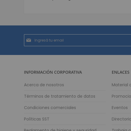
Suscríbase
al
boletín
informativo:
INFORMACIÓN CORPORATIVA
ENLACES
Acerca de nosotros
Material
Términos de tratamiento de datos
Promoci
Condiciones comerciales
Eventos
Políticas SST
Directori
Reglamento de higiene y seguridad
Trabaja 