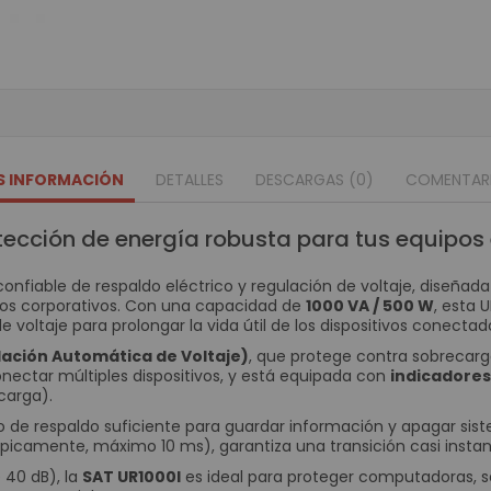
Movilidad
Terminales 
Impresoras P
Punto de Ven
Cajones Mo
Balanzas Ind
Pole Display o V
S INFORMACIÓN
DETALLES
DESCARGAS (0)
COMENTAR
Periféricos 
tección de energía robusta para tus equipos
Digitalizad
Cajas Regi
onfiable de respaldo eléctrico y regulación de voltaje, diseñada
Llamadore
nos corporativos. Con una capacidad de
1000 VA / 500 W
, esta 
de voltaje para prolongar la vida útil de los dispositivos conectad
Teclados 
lación Automática de Voltaje)
, que protege contra sobrecargas
Lectores d
onectar múltiples dispositivos, y está equipada con
indicadores
Impresoras 
carga).
Impresora 
 de respaldo suficiente para guardar información y apagar sis
Impresoras par
ípicamente, máximo 10 ms), garantiza una transición casi insta
Impresora
 40 dB), la
SAT UR1000I
es ideal para proteger computadoras, s