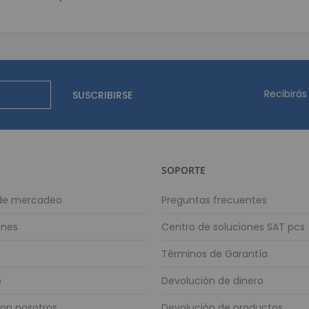
Identificació
Impresoras 
Impresoras 
Impresoras de e
Impresoras de 
Recibirás
SUSCRIBIRSE
Impresoras de et
Impresoras p
Accesorios
Software para I
SOPORTE
Cableado y C
 de mercadeo
Preguntas frecuentes
Cableado es
Cable UTP 
ones
Centro de soluciones SAT pcs
Patch Cor
Términos de Garantía
Cable UTP 
Cable UTP 
o
Devolución de dinero
Conectivida
con nosotros
Devolución de productos