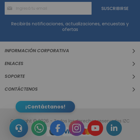
Suscríbase
SUSCRIBIRSE
al
boletín
informativo:
Recibirás notificaciones, actualizaciones, encuestas y
ofertas
INFORMACIÓN CORPORATIVA
ENLACES
SOPORTE
CONTÁCTENOS
¡Contáctanos!
Copyright © 2026 - Todos los derechos reservados IZC