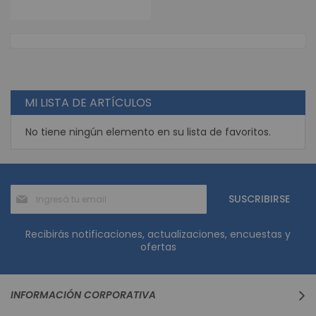
MI LISTA DE ARTÍCULOS
No tiene ningún elemento en su lista de favoritos.
Suscríbase
SUSCRIBIRSE
al
boletín
informativo:
Recibirás notificaciones, actualizaciones, encuestas y
ofertas
INFORMACIÓN CORPORATIVA