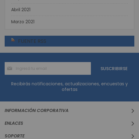
Abril 2021
Marzo 2021
FUENTE RSS
Suscríbase
SUSCRIBIRSE
al
boletín
informativo:
Recibirás notificaciones, actualizaciones, encuestas y
ofertas
INFORMACIÓN CORPORATIVA
ENLACES
SOPORTE