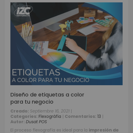
Diseño de etiquetas a color
para tu negocio
Creado:
Septiembre 16, 2021
|
Categories:
Flexográfia
|
Comentarios:
13
|
Autor:
Dusat POS
El proceso flexografía es ideal para la
impresión de