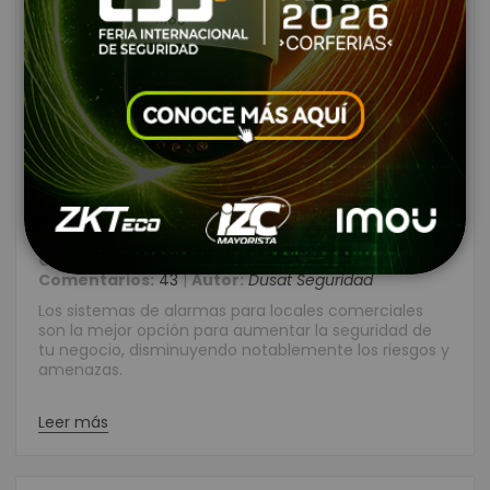
Todo acerca de las alarmas
para locales comerciales
Creado:
Septiembre 17, 2021
|
Categories:
Alarmas de Seguridad
|
Comentarios:
43
|
Autor:
Dusat Seguridad
Los sistemas de alarmas para locales comerciales
son la mejor opción para aumentar la seguridad de
tu negocio, disminuyendo notablemente los riesgos y
amenazas.
Leer más