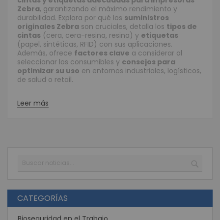
cintas y etiquetas adecuadas para impresoras
Zebra
, garantizando el máximo rendimiento y
durabilidad. Explora por qué los
suministros
originales Zebra
son cruciales, detalla los
tipos de
cintas
(cera, cera-resina, resina) y
etiquetas
(papel, sintéticas, RFID) con sus aplicaciones.
Además, ofrece
factores clave
a considerar al
seleccionar los consumibles y
consejos para
optimizar su uso
en entornos industriales, logísticos,
de salud o retail.
Leer más
Buscar
BUSC
CATEGORÍAS
Bioseguridad en el Trabajo