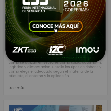
Todo sobre los Ribbons Zebra:
Tipos y Usos en Cada Industria
Creado:
Junio 19, 2025
|
Categories:
Ribbons
|
Comentarios:
2
|
Tags:
zebra
Este artículo explica qué son los ribbons Zebra y
cómo se utilizan en sectores como salud, automotriz,
logística y alimentación. Detalla los tipos de ribbons y
cómo elegir el adecuado según el material de la
etiqueta, el entorno y la aplicación.
Leer más