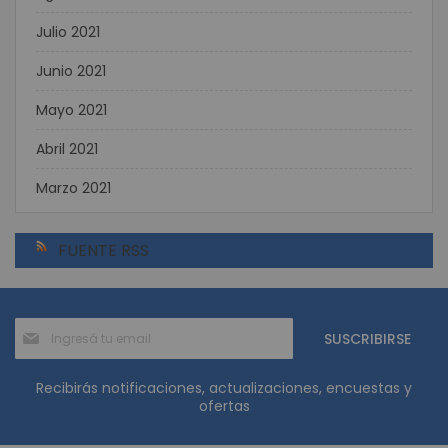
Julio 2021
Junio 2021
Mayo 2021
Abril 2021
Marzo 2021
FUENTE RSS
Suscríbase
SUSCRIBIRSE
al
boletín
informativo:
Recibirás notificaciones, actualizaciones, encuestas y
ofertas