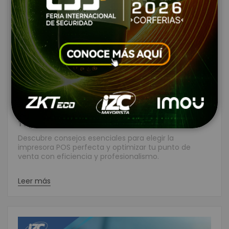
Consejos para Elegir la
Impresora POS Correcta
Creado:
Enero 19, 2024
|
Categories:
Impresoras para Punto de Venta
|
Comentarios:
6
|
Tags:
impresora térmica
,
impresora pos
Descubre consejos esenciales para elegir la
impresora POS perfecta y optimizar tu punto de
venta con eficiencia y profesionalismo.
Leer más