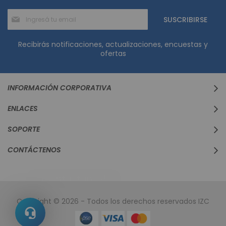
Suscríbase
SUSCRIBIRSE
al
boletín
informativo:
Recibirás notificaciones, actualizaciones, encuestas y
ofertas
INFORMACIÓN CORPORATIVA
ENLACES
SOPORTE
CONTÁCTENOS
Copyright © 2026 - Todos los derechos reservados IZC