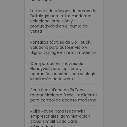
nt
ces
Lectores de códigos de barras de
Datalogic para retail moderno:
i
velocidad, precisión y
productividad en el punto de
venta
imedia
Pantallas táctiles de Elo Touch
Solutions para autoservicio y
igital Interactiva
digital signage en retail moderno
tales
 videoconferencias
Computadores móviles de
Honeywell para logística y
operación industrial: cómo elegir
la solución adecuada
eb
Serie SenseFace de ZKTeco:
reconocimiento facial inteligente
para control de acceso moderno
Mouses
 Remate
Ruijie Reyee para redes WiFi
empresariales: administración
cloud simplificada para
integradores