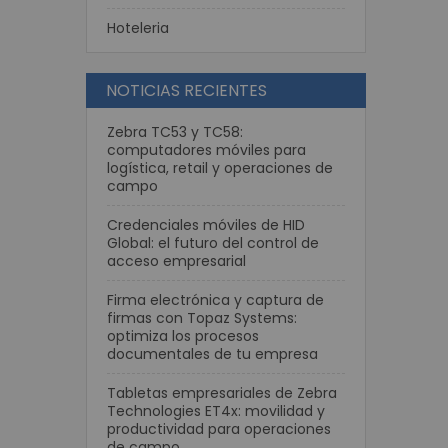
n y Marcación
Hoteleria
de carnets
de Etiquetas
NOTICIAS RECIENTES
tiquetas para escritorio
etiquetas industriales
Zebra TC53 y TC58:
computadores móviles para
iquetas semi industriales
logística, retail y operaciones de
ara Manillas
campo
Credenciales móviles de HID
mpresión de Etiquetas
Global: el futuro del control de
acceso empresarial
onectividad
tructurado UTP
Firma electrónica y captura de
firmas con Topaz Systems:
Categoría 5
optimiza los procesos
d
documentales de tu empresa
Categoría 6
Tabletas empresariales de Zebra
Categoría 7
Technologies ET4x: movilidad y
d Inalámbrica
productividad para operaciones
de campo