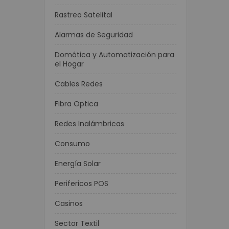
etectoras de Dinero
Rastreo Satelital
adora y Detectora de Billetes
 De Monedas
Alarmas de Seguridad
Billetes Falsos SAT
Domótica y Automatización para
o de Dinero
el Hogar
unto de venta (POS)
Cables Redes
ódigo de Barras
Fibra Optica
igo de barras de mano
Redes Inalámbricas
o de barras Inalámbricos
Consumo
igo de barras de mesa
o de barras empotrables
Energía Solar
Perifericos POS
fotovoltaica
as Solares
Casinos
res
Sector Textil
olares