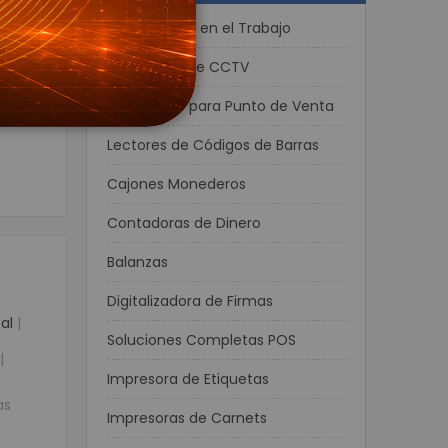
Wifi
tal.
Bioseguridad en el Trabajo
s para CCTV
Accesorios de CCTV
Impresoras para Punto de Venta
 Energía
Lectores de Códigos de Barras
Voltaje
Cajones Monederos
 Respaldo UPS
Contadoras de Dinero
resora de Etiqueta - POS
para Carnetización
Balanzas
dhesivas
Digitalizadora de Firmas
xtiles
al
|
Soluciones Completas POS
pel Térmico
|
on
Impresora de Etiquetas
de identificación de Personas
as
Impresoras de Carnets
ieza