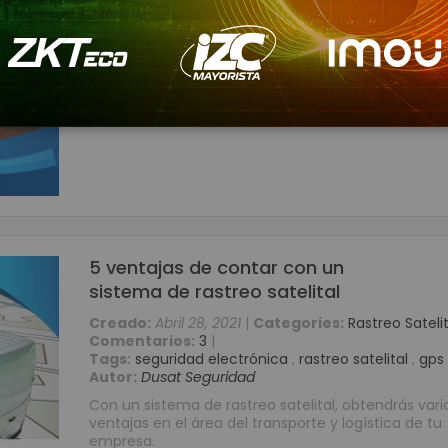
Autor:
Dusat Seguridad
Cámaras 
Proteja su vehículo con un sistema de rastreo sateli
Accesorio
Aquí puede comprar el mejor GPS y conocer sus
ventajas. Ingrese ya
WIFI
Paneles
Leer más
Protección de
Inversor de 
UPS
Baterías de
Consumibles para Imp
Tarjetas PVC 
5 ventajas de contar con un
Etiquetas A
sistema de rastreo satelital
Etiquetas Te
Creado:
Abril 28, 2021
|
Categories:
Rastreo Satelit
Comentarios:
3
|
Rollos de Pa
Tags:
seguridad electrónica
,
rastreo satelital
,
gps
Cintas Ribb
Autor:
Dusat Seguridad
Brazaletes o Manillas 
Con un sistema de rastreo satelital, obtendrás vari
Kits de Limp
ventajas en el área del transporte y logística de tu
empresa.