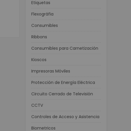
Etiquetas
Móviles
Flexográfia
ortátiles
ta POS
Consumibles
nederos SAT
Ribbons
ustriales
isualizador de precios
Consumibles para Carnetización
POS
Kioscos
or de Firmas
Impresoras Móviles
stradoras
s
Protección de Energía Eléctrica
Programables
Circuito Cerrado de Televisión
e Banda Magnética
POS
CCTV
Matriz de Punto
Controles de Acceso y Asistencia
a Kioscos y Mecanismos
 Térmica
Biometricos