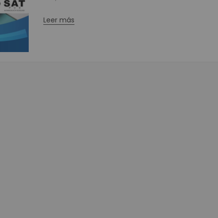
Movilidad
Terminales 
Leer más
Impresoras P
Punto de Ven
Cajones Mo
Balanzas Ind
Pole Display o V
Periféricos 
Digitalizad
Cajas Regi
Llamadore
Teclados 
Lectores d
Impresoras 
Impresora 
Impresoras par
Impresora