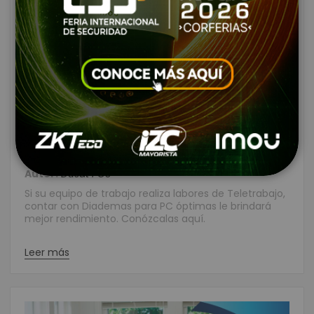
Diademas, lo que su equipo de
trabajo necesita para los días
de teletrabajo
Creado:
Mayo 10, 2021
|
Categories:
Consumo
|
Comentarios:
9
|
Tags:
puerto usb
,
diademas
|
Autor:
Dusat POS
Si su equipo de trabajo realiza labores de Teletrabajo,
contar con Diademas para PC óptimas le brindará
mejor rendimiento. Conózcalas aquí.
Leer más