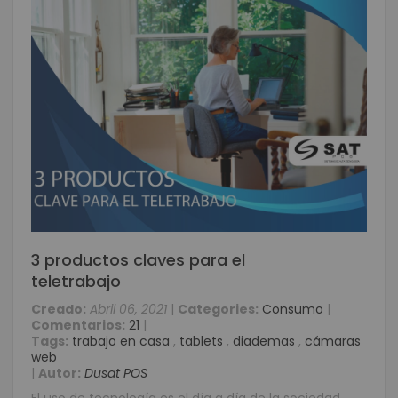
3 productos claves para el
teletrabajo
Creado:
Abril 06, 2021
|
Categories:
Consumo
|
Comentarios:
21
|
Tags:
trabajo en casa
,
tablets
,
diademas
,
cámaras
web
|
Autor:
Dusat POS