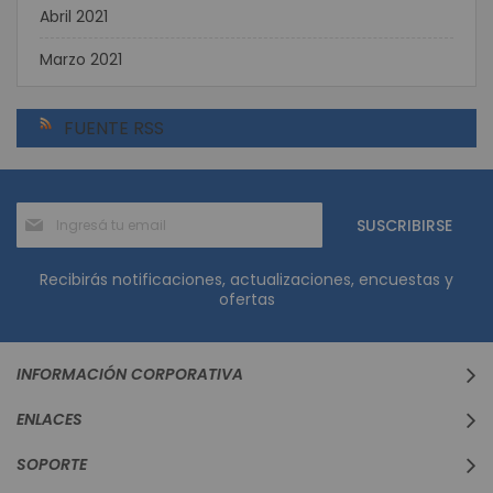
Abril 2021
Marzo 2021
FUENTE RSS
Suscríbase
SUSCRIBIRSE
al
boletín
informativo:
Recibirás notificaciones, actualizaciones, encuestas y
ofertas
INFORMACIÓN CORPORATIVA
ENLACES
SOPORTE