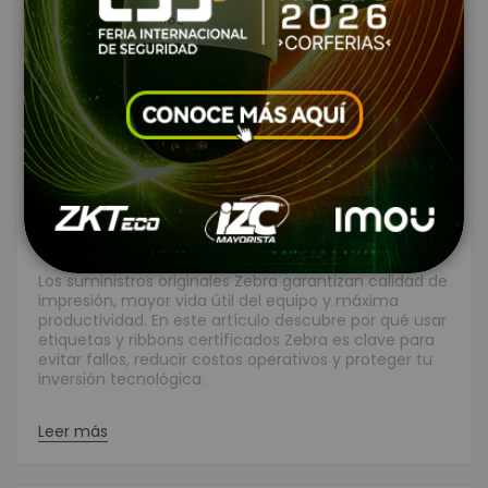
Suministros originales Zebra: la
mejor elección para tus
impresoras
Creado:
Enero 14, 2026
|
Categories:
Consumibles
|
Comentarios:
1
|
Tags:
zebra
Los suministros originales Zebra garantizan calidad de
impresión, mayor vida útil del equipo y máxima
productividad. En este artículo descubre por qué usar
etiquetas y ribbons certificados Zebra es clave para
evitar fallos, reducir costos operativos y proteger tu
inversión tecnológica.
Leer más