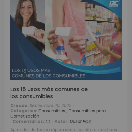
Los 15 usos más comunes de
los consumibles
Creado:
Septiembre 20, 2022
|
Categories:
Consumibles
,
Consumibles para
Carnetización
|
Comentarios:
44
|
Autor:
Dusat POS
Aprender de forma rápida sobre los diferentes tipos