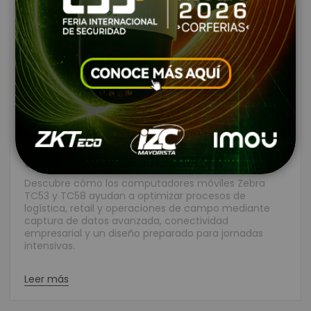
Zebra TC53 y TC58:
computadores móviles para
logística, retail y operaciones
de campo
Creado:
Julio 30, 2026
|
Autor:
Cristian Anzola
Descubre cómo los computadores móviles Zebra
TC53 y TC58 ayudan a optimizar procesos de
logística, retail y operaciones de campo mediante
captura de datos avanzada, conectividad
empresarial y un diseño preparado para jornadas
intensivas.
Leer más