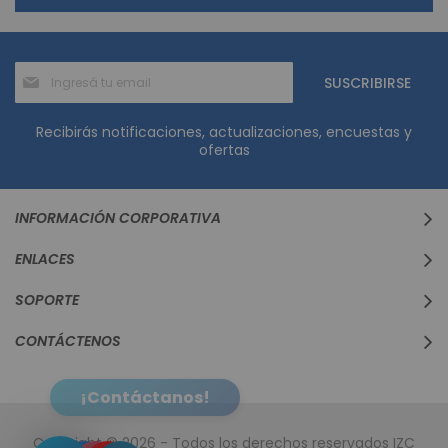
Suscríbase
SUSCRIBIRSE
al
boletín
informativo:
Recibirás notificaciones, actualizaciones, encuestas y
ofertas
INFORMACIÓN CORPORATIVA
ENLACES
SOPORTE
CONTÁCTENOS
Copyright © 2026 - Todos los derechos reservados IZC