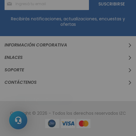
Suscríbase
SUSCRIBIRSE
al
boletín
informativo:
Recibirás notificaciones, actualizaciones, encuestas y
ofertas
INFORMACIÓN CORPORATIVA
ENLACES
SOPORTE
CONTÁCTENOS
Copyright © 2026 - Todos los derechos reservados IZC