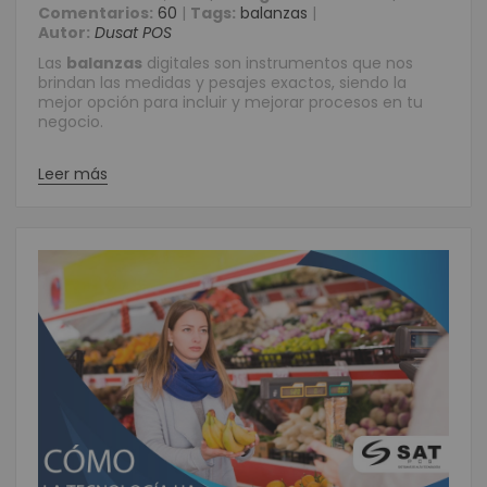
Comentarios:
60
|
Tags:
balanzas
|
Autor:
Dusat POS
Las
balanzas
digitales son instrumentos que nos
brindan las medidas y pesajes exactos, siendo la
mejor opción para incluir y mejorar procesos en tu
negocio.
Leer más