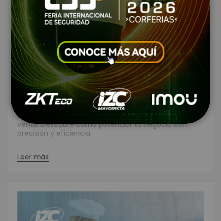
Usos Prácticos de Balanzas en
Punto de Venta
Creado:
Febrero 02, 2024
|
Categories:
Balanzas
|
Comentarios:
6
|
Tags:
balanzas
Explora los usos prácticos de balanzas en el punto de
venta. Descubre cómo potenciar tu negocio con
precisión y eficiencia.
Leer más